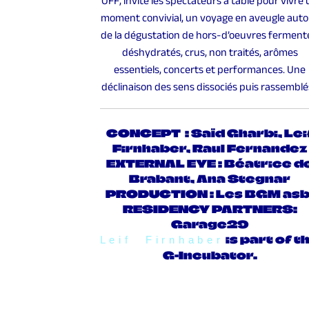
OFF, invite les spectateurs à table pour vivre
moment convivial, un voyage en aveugle auto
de la dégustation de hors-d’oeuvres
fermenté
déshydratés, crus, non traités
, arômes
essentiels, concerts et performances. Une
déclinaison des sens dissociés puis rassemblés
CONCEPT : Saïd Gharbi, Lei
Firnhaber, Raul Fernandez
EXTERNAL EYE : Béatrice d
Brabant
, Ana Stegnar
PRODUCTION : Les BGM asb
RESIDENCY PARTNERS:
Garage29
is part of t
Leif Firnhaber
G-Incubator.