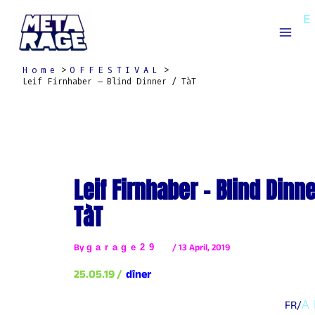
Skip
Mai
to
Men
content
Home
OFFESTIVAL
Leif Firnhaber – Blind Dinner / TàT
Leif Firnhaber – Blind Dinne
TàT
By
garage29
/
13 April, 2019
25.05.19 /
dîner
FR/
A