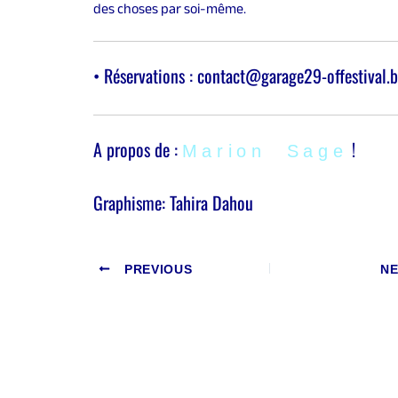
des choses par soi-même.
• Réservations : contact@garage29-offestival.
A propos de :
!
Marion Sage
Graphisme: Tahira Dahou
PREVIOUS
N