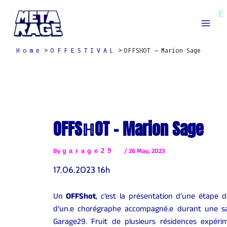
Skip
Mai
to
Men
content
Home
OFFESTIVAL
OFFSℍOT – Marion Sage
OFFSℍOT – Marion Sage
By
garage29
/
26 May, 2023
17.06.2023 16h
Un
OFFShot
, c’est la présentation d’une étape d
d’un.e chorégraphe accompagné.e durant une s
Garage29. Fruit de plusieurs résidences expérim