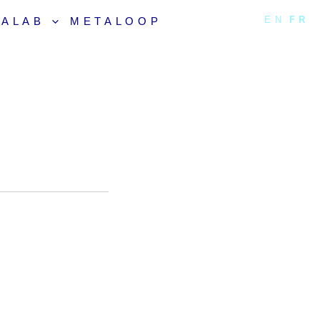
EN
FR
TALAB
METALOOP